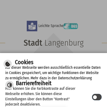
Leichte Sprache
Stadt
Langenburg
Hauptstraße 15 | 74595 Langenburg
Cookies
Fon: 07905 9102-0 | Fax: 07905 491
Auf dieser Webseite werden ausschließlich essentielle Daten
E-Mail schreiben
in Cookies gespeichert, um wichtige Funktionen der Website
zu ermöglichen. Mehr dazu in der Datenschutzerklärung
Diese Seite drucken
Barrierefreiheit
© 2018 Stadtverwaltung Langenburg |
Hier können Sie die Farbkontraste auf dieser
made by cm city media GmbH
Webseite erhöhen. Sie können diese
Einstellungen über den Button "Kontrast"
Inhalt
|
Impressum
|
Datenschutzerklärung
|
Barrierefreiheit
jederzeit deaktivieren.