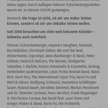
Adieu sagen. Durch Auflagen höherer Entscheidungsstellen
waren wir zu diesem Schritt gezwungen.
Dennoch:
Die Frage ist nicht, ob wir uns Kultur leisten
können, sondern ob wir uns Unkultur leisten wollen.
Seit 2008 besuchten uns viele weit bekannte Künstler –
teilweise auch mehrfach:
Thomas Schreckenberger, Anyone’s Daughter, hautnah,
Burr&Klaiber, Christoph Sieber, Me and the heat,
disharmonie, Exprompt, Vano Bamberger & Band, Peter
Vollmer, Heinrich DelCore, The Barons, Stuttgarter
Saloniker, i-dipfele, Kostas Antoniadis & Ensemble, Aisleng,
Hohenloher Jazzkränzchen, Louis Prima Revival Band, Klaus
Birk, Gerd Ferz, The International Cajun Trio, Karin Fu und
Patrick Gläser, Wolfgang Schlauch, Hannelore Schilllinger-
Sauer, Roland Bauer, Dorothea Demmel, Markus Heckmann
und Dr. Silvester Lechner, Hans Gerzlich, Frank Wuppinger
& l'Orchestre Europa, Kal David feat. Lauri Bono und
Gregor Hilden & Band, Karin FU, Ute Frühwirth,