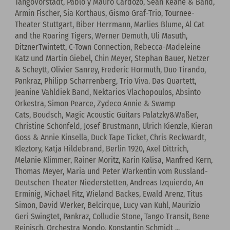
TangoVorstadt, Pablo y Mauro Cardozo, Seán Keane & Band,
Armin Fischer, Sia Korthaus, Gismo Graf-Trio, Tournee-
Theater Stuttgart, Biber Herrmann, Marlies Blume, Al Cat
and the Roaring Tigers, Werner Demuth, Uli Masuth,
DitznerTwintett, C-Town Connection, Rebecca-Madeleine
Katz und Martin Giebel, Chin Meyer, Stephan Bauer, Netzer
& Scheytt, Olivier Sanrey, Frederic Hormuth, Duo Tirando,
Pankraz, Philipp Scharrenberg, Trio Viva. Das Quartett,
Jeanine Vahldiek Band, Nektarios Vlachopoulos, Absinto
Orkestra, Simon Pearce, Zydeco Annie & Swamp
Cats, Boudsch, Magic Acoustic Guitars Palatzky&Waßer,
Christine Schönfeld, Josef Brustmann, Ulrich Kienzle, Kieran
Goss & Annie Kinsella, Duck Tape Ticket, Chris Reckwardt,
Kleztory, Katja Hildebrand, Berlin 1920, Axel Dittrich,
Melanie Klimmer, Rainer Moritz, Karin Kalisa, Manfred Kern,
Thomas Meyer, Maria und Peter Warkentin vom Russland-
Deutschen Theater Niederstetten, Andreas Izquierdo, An
Erminig, Michael Fitz, Wieland Backes, Ewald Arenz, Titus
Simon, David Werker, Belcirque, Lucy van Kuhl, Maurizio
Geri Swingtet, Pankraz, Colludie Stone, Tango Transit, Bene
Reinisch, Orchestra Mondo, Konstantin Schmidt ...