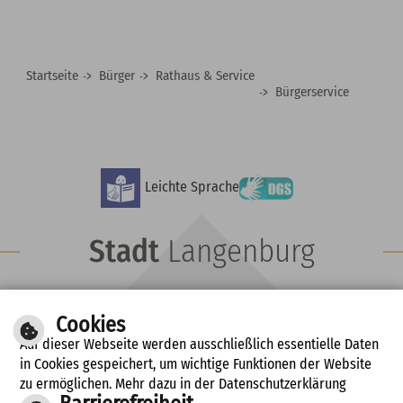
Startseite
Bürger
Rathaus & Service
Bürgerservice
Leichte Sprache
Stadt
Langenburg
Hauptstraße 15 | 74595 Langenburg
Cookies
Fon: 07905 9102-0 | Fax: 07905 491
Auf dieser Webseite werden ausschließlich essentielle Daten
E-Mail schreiben
in Cookies gespeichert, um wichtige Funktionen der Website
zu ermöglichen. Mehr dazu in der Datenschutzerklärung
Diese Seite drucken