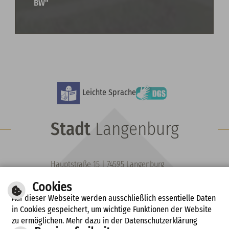
BW"
Leichte Sprache
Stadt
Langenburg
Hauptstraße 15 | 74595 Langenburg
Fon: 07905 9102-0 | Fax: 07905 491
Cookies
E-Mail schreiben
Auf dieser Webseite werden ausschließlich essentielle Daten
Diese Seite drucken
in Cookies gespeichert, um wichtige Funktionen der Website
zu ermöglichen. Mehr dazu in der Datenschutzerklärung
© 2018 Stadtverwaltung Langenburg |